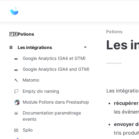
Potions
Potions
🇫🇷
Les i
Les intégrations
⛓️
Google Analytics (GA4 et GTM)
✒️
Google Analytics (GA4 and GTM)
✒️
Matomo
🔨
Les intégrati
Empty div naming
🏳️
Module Potions dans Prestashop
récupérer
les événem
Documentation paramétrage
📊
events
envoyer d
Splio
💌
tris produ