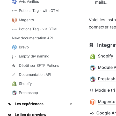
Avis Vérifiés
mails…
Potions Tag - with GTM
Voici les inst
Magento
connecter rap
Potions Tag - via GTM
New documentation API
⛓️
Integra
Brevo
Shopify
Empty div naming
🏳️
Dépôt sur SFTP Potions
📥
Module P
Documentation API
🔗
Prestas
Shopify
⛓️
Module tri
Prestashop
Magento
Les expériences
⚗️
✒️
Google An
Le lien de preview
👁️