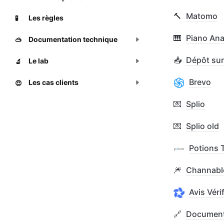
🔨
Matomo
Les règles
🧪
🎹
Piano Ana
Documentation technique
🥽
📥
Dépôt sur
Le lab
🔬
Brevo
Les cas clients
😍
💌
Splio
💌
Splio old
Potions 
🎆
Channabl
Avis Véri
🔗
Document