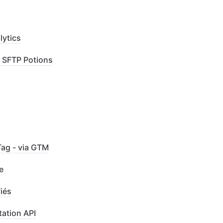
lytics
 SFTP Potions
Tag - via GTM
e
fiés
ation API